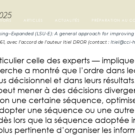
2025
TIONS
ARTICLES
ACTUALITÉS
PRÉPARATION AU 
ing–Expanded (LSU-E): A general approach for improving 
61,
avec l’accord de l’auteur Itiel DROR (contact :
Itiel@cci-
iculier celle des experts — implique
cherche a montré que l’ordre dans le
sus décisionnel et dans leurs résult
peut mener à des décisions divergent
on une certaine séquence, optimiser
. Adopter une séquence ou une autre
, dès lors que la séquence adoptée i
plus pertinente d’organiser les infor