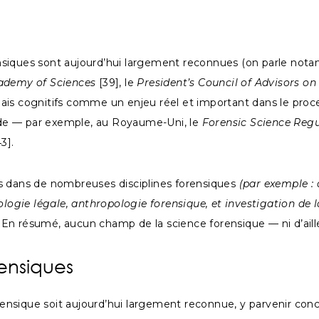
orensiques sont aujourd’hui largement reconnues (on parle not
ademy of Sciences
[39], le
President’s Council of Advisors o
iais cognitifs comme un enjeu réel et important dans le proc
onde — par exemple, au Royaume-Uni, le
Forensic Science Regu
3].
uits dans de nombreuses disciplines forensiques
(par exemple :
ologie légale, anthropologie forensique, et investigation de l
]. En résumé, aucun champ de la science forensique — ni d’aill
rensiques
orensique soit aujourd’hui largement reconnue, y parvenir con