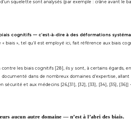
 d’un squelette sont analysés (par exemple : crâne avant le ba
 biais cognitifs — c’est-à-dire à des déformations systé
 biais », tel qu’il est employé ici, fait référence aux biais co
tre les biais cognitifs [28], ils y sont, à certains égards, en
a été documenté dans de nombreux domaines d’expertise, allant
sécurité et aux médecins [26,[31], [32], [33], [34], [35], [36]
eurs aucun autre domaine — n’est à l’abri des biais.