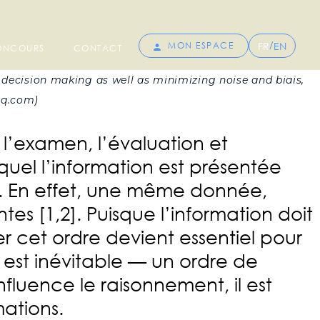
/
FR
EN
MON ESPACE
CONCOURS
CONTACT
decision making as well as minimizing noise and biais
,
hq.com
)
 l’examen, l’évaluation et
quel l’information est présentée
ats. En effet, une même donnée,
es [1,2]. Puisque l’information doit
 cet ordre devient essentiel pour
 est inévitable — un ordre de
nfluence le raisonnement, il est
mations.