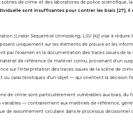
scènes de crime et des laboratoires de police scientifique, la
ividuelle sont insuffisantes pour contrer les biais [27], 
rmation
(Linear Sequential Unmasking, LSU [4])
vise à réduire l
reposent uniquement sur les éléments de preuve et les inform
 par l’examen et la documentation des traces issues de la s
tériel de référence (le matériel connu, provenant d’un suspec
ce sur l’interprétation des traces issues de la scène de crime 
ou caractéristiques d’un objet — qui orientent la décision f
ène de crime sont particulièrement vulnérables aux biais, du fa
ons variables — contrairement aux matériels de référence, gé
sque de raisonnement circulaire dans le processus décisionnel 