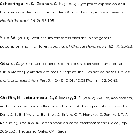
Scheeringa, M. S., Zeanah, C. H.
(2003). Symptom expression and
trauma variables in children under 48 months of age.
Infant Mental
Health Journal
, 24(2), 95-105.
Yule, W.
(2001). Post-traumatic stress disorder in the general
population and in children.
Journal of Clinical Psychiatry
, 62(17), 23-28.
Gérard, C.
(2014). Conséquences d’un abus sexuel vécu dans l’enfance
sur la vie conjugale des victimes à l’âge adulte.
Carnet de notes sur les
maltraitances infantiles
, 3, 42-48. DOI : 10.3917/cnmi.132.0042
Chaffin, M., Letourneau, E., Silovsky, J. F.
(2002). Adults, adolescents,
and children who sexually abuse children: A developmental perspective.
Dans J. E. B. Myers, L. Berliner, J. Briere, C. T. Hendrix, C. Jenny, & T. A.
Reid (dir.),
The APEAC handbook on child maltreatment
(2e éd., pp.
205-232). Thousand Oaks, CA : Sage.