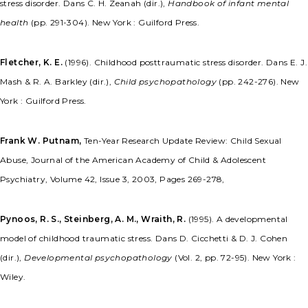
stress disorder. Dans C. H. Zeanah (dir.),
Handbook of infant mental
health
(pp. 291-304). New York : Guilford Press.
Fletcher, K. E.
(1996). Childhood posttraumatic stress disorder. Dans E. J.
Mash & R. A. Barkley (dir.),
Child psychopathology
(pp. 242-276). New
York : Guilford Press.
Frank W. Putnam,
Ten-Year Research Update Review: Child Sexual
Abuse, Journal of the American Academy of Child & Adolescent
Psychiatry, Volume 42, Issue 3, 2003, Pages 269-278,
Pynoos, R. S., Steinberg, A. M., Wraith, R.
(1995). A developmental
model of childhood traumatic stress. Dans D. Cicchetti & D. J. Cohen
(dir.),
Developmental psychopathology
(Vol. 2, pp. 72-95). New York :
Wiley.