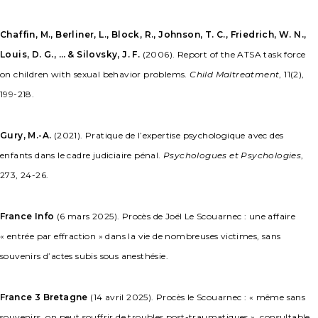
Chaffin, M., Berliner, L., Block, R., Johnson, T. C., Friedrich, W. N.,
Louis, D. G., … & Silovsky, J. F.
(2006). Report of the ATSA task force
on children with sexual behavior problems.
Child Maltreatment
, 11(2),
199-218.
Gury, M.-A.
(2021). Pratique de l’expertise psychologique avec des
enfants dans le cadre judiciaire pénal.
Psychologues et Psychologies
,
273, 24-26.
France Info
(6 mars 2025). Procès de Joël Le Scouarnec : une affaire
« entrée par effraction » dans la vie de nombreuses victimes, sans
souvenirs d’actes subis sous anesthésie.
France 3 Bretagne
(14 avril 2025). Procès le Scouarnec : « même sans
souvenirs, on peut souffrir de troubles post-traumatiques ». consultable