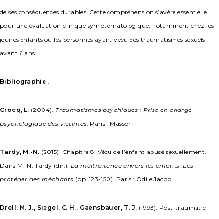
de ses conséquences durables. Cette compréhension s’avère essentielle
pour une évaluation clinique symptomatologique, notamment chez les
jeunes enfants ou les personnes ayant vécu des traumatismes sexuels
avant 6 ans.
Bibliographie
:
Crocq, L.
(2004).
Traumatismes psychiques : Prise en charge
psychologique des victimes
. Paris : Masson.
Tardy, M.-N.
(2015). Chapitre 8. Vécu de l’enfant abusé sexuellement.
Dans M.-N. Tardy (dir.),
La maltraitance envers les enfants. Les
protéger des méchants
(pp. 123-150). Paris : Odile Jacob.
Drell, M. J., Siegel, C. H., Gaensbauer, T. J.
(1993). Post-traumatic