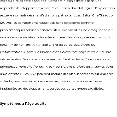
vocabulaire adapté à son âge. Cette définition s’inscrit dans une
approche développementale où l’évaluation doit distinguer l’exploration
sexuelle normale des manifestations pathologiques. Selon Chaffin et coll.
(2006), les comportements sexuels sont considérés comme
problématiques selon six critères : ils surviennent à une
« fréquence ou
une intensité élevée »
,
« interfèrent avec le développement social ou
cognitif de l’enfant »
,
« intègrent la force, la coercition ou
l’intimidation »
, sont
« associés à des blessures physiques ou à une
détresse émotionnelle »
,
« surviennent entre des enfants de stade
développemental différent »
, et
« persistent malgré les interventions
d’un adulte »
. Les CSP peuvent inclure des attouchements sur d’autres
enfants, une masturbation excessive, des connaissances sexuelles
inadaptées au développement, ou des conduites hypersexualisées.
Symptômes à l’âge adulte
: