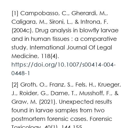
[1] Campobasso, C., Gherardi, M.,
Caligara, M., Sironi, L., & Introna, F.
(2004c). Drug analysis in blowfly larvae
and in human tissues : a comparative
study. International Journal Of Legal
Medicine, 118(4).
https://doi.org/10.1007/s00414-004-
0448-1
[2] Groth, O., Franz, S., Fels, H., Krueger,
J., Roider, G., Dame, T., Musshoff, F., &
Graw, M. (2021). Unexpected results
found in larvae samples from two
postmortem forensic cases. Forensic
Toxicology, 40(1), 144‑155.