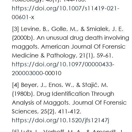
https://doi.org/10.1007/s11419-021-
00601-x
[3] Levine, B., Golle, M., & Smialek, J. E.
(2000b). An unusual drug death involving
maggots. American Journal Of Forensic
Medicine & Pathology, 21(1), 59‑61.
https://doi.org/10.1097/00000433-
200003000-
00010
[4] Beyer, J., Enos, W., & Stajić, M.
(1980b). Drug Identification Through
Analysis of Maggots. Journal Of Forensic
Sciences, 25(2), 411‑412.
https://doi.org/10.1520/jfs12147j
[5] Lutz, L., Verhoff, M. A., & Amendt, J.