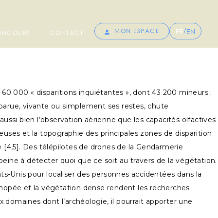
/
FR
EN
MON ESPACE
CONCOURS
CONTACT
0 000 « disparitions inquiétantes », dont 43 200 mineurs ;
isparue, vivante ou simplement ses restes, chute
ussi bien l’observation aérienne que les capacités olfactives
euses et la topographie des principales zones de disparition
e [4,5]. Des télépilotes de drones de la Gendarmerie
eine à détecter quoi que ce soit au travers de la végétation.
ats-Unis pour localiser des personnes accidentées dans la
nopée et la végétation dense rendent les recherches
 domaines dont l’archéologie, il pourrait apporter une