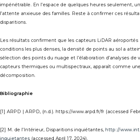
impénétrable. En l’espace de quelques heures seulement, un s
l’attente anxieuse des familles. Reste à confirmer ces résult
disparitions.
Les résultats confirment que les capteurs LiDAR aéroportés
conditions les plus denses, la densité de points au sol a atte
sélection des points du nuage et l’élaboration d’analyses de vra
capteurs thermiques ou multispectraux, apparaît comme une 
décomposition.
Bibliographie
[1] ARPD | ARPD, (n.d.). https://www.arpd.fr/fr (accessed Feb
[2] M. de l’Intérieur, Disparitions inquiétantes,
http://www.int
inquietantes
(accessed April 17, 2024).