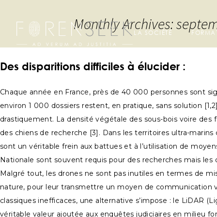
Monthly Archives: septe
LA SOCIÉTÉ
FORMA
Des disparitions difficiles à élucider :
Chaque année en France, près de 40 000 personnes sont signa
environ 1 000 dossiers restent, en pratique, sans solution [1
drastiquement. La densité végétale des sous-bois voire des fo
des chiens de recherche [3]. Dans les territoires ultra-mari
sont un véritable frein aux battues et à l’utilisation de mo
Nationale sont souvent requis pour des recherches mais les d
Malgré tout, les drones ne sont pas inutiles en termes de mis
nature, pour leur transmettre un moyen de communication vo
classiques inefficaces, une alternative s’impose : le LiDAR 
véritable valeur ajoutée aux enquêtes judiciaires en milieu fore