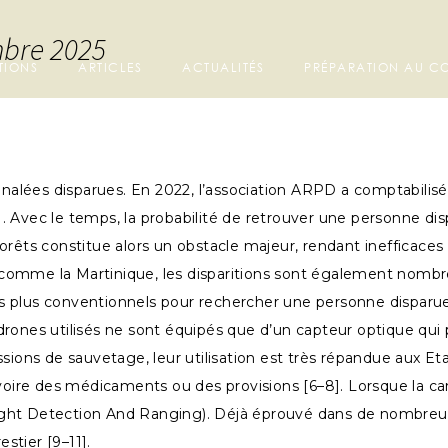
mbre 2025
TIONS
ARTICLES
ACTUALITÉS
PRÉPARATION AU 
lées disparues. En 2022, l’association ARPD a comptabilisé 6
,2]. Avec le temps, la probabilité de retrouver une personne d
rêts constitue alors un obstacle majeur, rendant inefficaces a
ns comme la Martinique, les disparitions sont également nombr
yens plus conventionnels pour rechercher une personne disparu
rones utilisés ne sont équipés que d’un capteur optique qui p
sions de sauvetage, leur utilisation est très répandue aux Et
ire des médicaments ou des provisions [6–8]. Lorsque la ca
(Light Detection And Ranging). Déjà éprouvé dans de nombreux
stier [9–11].