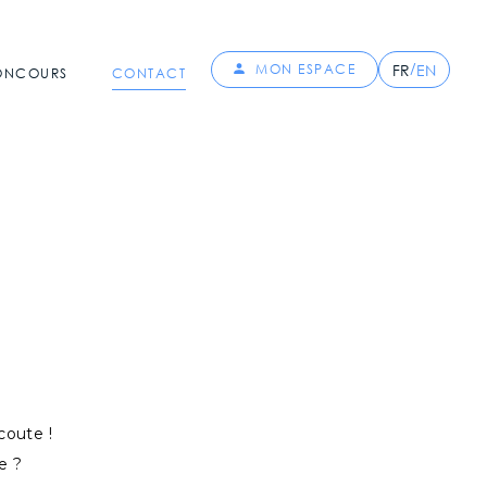
/
FR
EN
MON ESPACE
CONCOURS
CONTACT
coute !
e ?