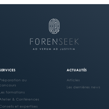
SERVICES
ACTUALITÉS
Préparation au
Articles
concours
Les dernières news
Les formations
Atelier & Conférences
Conseils et expertises