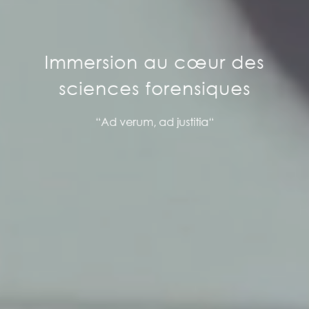
Immersion au cœur
des
sciences forensiques
“Ad verum, ad justitia“