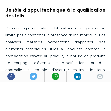
Un rôle d’appui technique à la qualification
des faits
Dans ce type de trafic, le laboratoire d’analyses ne se
limite pas à confirmer la présence d’une molécule. Les
analyses réalisées permettent d’apporter des
éléments techniques utiles à l’enquête comme la
composition exacte du produit, la nature de produits
de coupage, d’éventuelles modifications, ou des
anomalies susceptibles d’orienter les investigations.
Elles sont ensuite mises en perspective avec les
informations issues de l’enquête (volumes saisis,
conditions de détention, circuits
d’approvisionnement…) afin d’éclairer la qualification
des faits. L’identification de la substance demeure