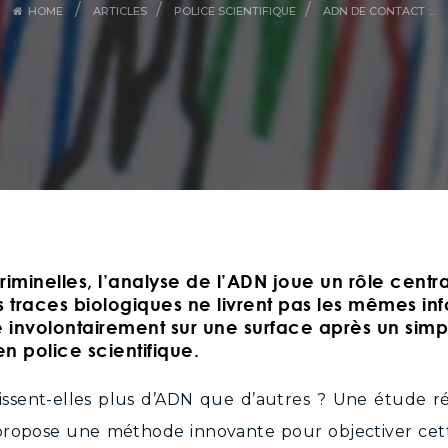
/
/
/
HOME
ARTICLES
POLICE SCIENTIFIQUE
ADN DE CONTACT :...
minelles, l’analyse de l’ADN joue un rôle central
es traces biologiques ne livrent pas les mêmes inf
ssé involontairement sur une surface après un simp
 en
police scientifique
.
issent-elles plus d’ADN que d’autres ? Une étude r
 propose une méthode innovante pour objectiver cette 