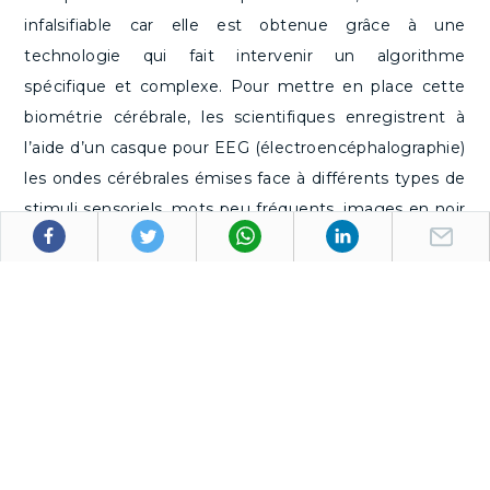
infalsifiable car elle est obtenue grâce à une
technologie qui fait intervenir un algorithme
spécifique et complexe. Pour mettre en place cette
biométrie cérébrale, les scientifiques enregistrent à
l’aide d’un casque pour EEG (électroencéphalographie)
les ondes cérébrales émises face à différents types de
stimuli sensoriels, mots peu fréquents, images en noir
et blanc et en couleurs par exemple. Ces réponses,
différentes pour chaque individu, constituent une
identité inviolable car nichée au sein du cerveau et
dont le profil serait perturbé dans le cas où l’on
exercerait des pressions ou des violences sur la
personne en question. On peut donc imaginer
disposer avec l’empreinte cérébrale d’une technique
biométrique supérieure à celles existantes, même la
technique de la rétine considérée comme l’une des