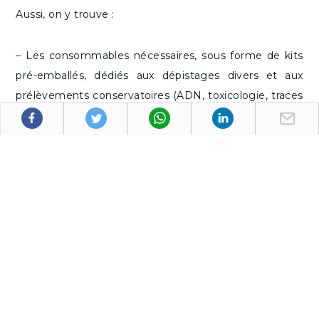
Aussi, on y trouve :
– Les consommables nécessaires, sous forme de kits
pré-emballés, dédiés aux dépistages divers et aux
prélèvements conservatoires (ADN, toxicologie, traces
de transferts, kit hygiénique …), dans le but d’identifier
l’auteur des faits,
– Des fiches guides d’aide aux prélèvements ainsi que
des recommandations (sanitaires ou de recherches,
localisation et conservation d’indices …) à l’attention
des médecins et enquêteurs qui viendraient assurer la
continuité des échanges et des actes entre tous les
intervenants.
« MAEVAS » peut ainsi être déployée dans des unités